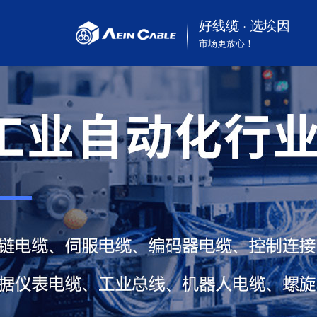
好线缆 · 选埃因
市场更放心！
按标准分
可再生资源
企业动态
企业介绍
按行业分
工业自动化
常见问答
专利认证
按
通
视
荣
UL认证美标电缆
工业及自动化机械行业
CSA认证电缆
起重重工、港口机械行
VDE认证电缆
业
CE认证欧标电缆
煤矿及矿山机械行业
TUV认证德标电缆
基建和建筑电缆
SAA认证澳标电缆
可再生能源行业
EAC认证俄罗斯电缆
舞台灯光照明行业
CPR认证电缆
汽车、新能源汽车行业
CB认证电缆
潜水和油泵行业
PSE认证日标电缆
仪器仪表
铁路轨道交通机车行业