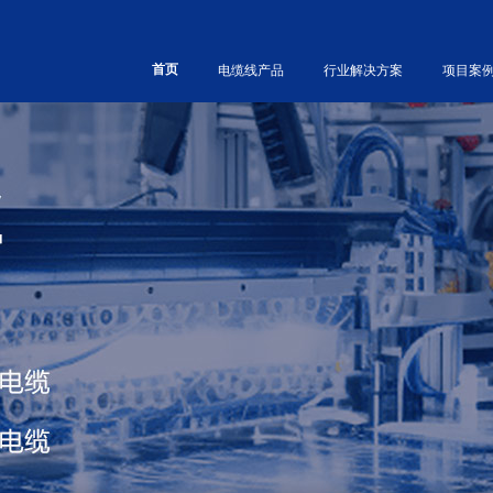
首页
电缆线产品
行业解决方案
项目案
类型分
讯工程
频专区
誉资质
按性能分
石油化工
企业风采
工业连接产品
工业水处理
CPE橡胶电缆
高温电缆
机器视觉组件
PU聚氨酯电缆
低烟无卤电缆
以太网电缆组件
PVC聚乙烯电缆
防火电缆
M8/M12组件
TPE电线电缆
CPR阻燃电缆
D-SUB组件
XLPE电缆线
耐寒防冻电缆
伺服组件
ETFE电线电缆
超软高柔性电缆
空调及照明线束
硅橡胶电缆
耐扭转电缆
其它组件