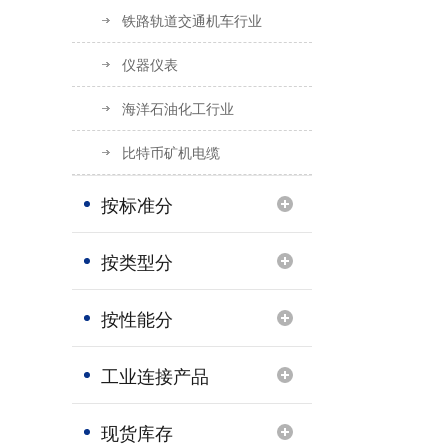
铁路轨道交通机车行业
仪器仪表
海洋石油化工行业
比特币矿机电缆
按标准分
按类型分
按性能分
关于UL44标准电缆
工业连接产品
BS 6387标准LPCB认证电缆｜火灾生命线，工程安全首选
现货库存
【埃因快乐团，沟通无上限...】上海埃因电缆安吉团建纪实：山水为证，热血同行！