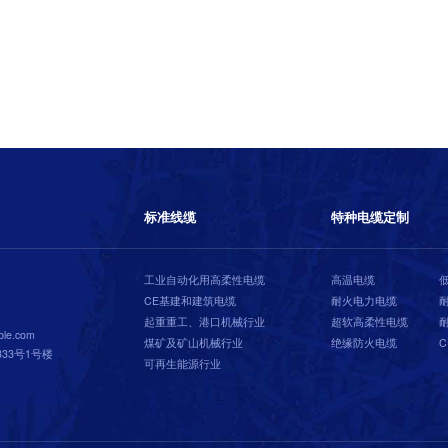
标准线缆
特种电缆定制
工业自动化用高柔性电缆
高温电缆
CE基建和建筑电缆
耐火电力电缆
起重重工、港口机械行业
超软高柔性电缆
le.com
煤矿及矿山机械行业
绝缘防火电缆
33号1号楼
可再生能源行业