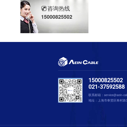
咨询热线
BS 6387标准LPCB认证电缆｜火灾生命线，工程安全首选
15000825502
【埃因快乐团，沟通无上限...】上海埃因电缆安吉团建纪实：山水为证，热血同行！
关于 FPLP、FPL、FPLR美标消防火警线的应用
美标大规格646.4Kcmil，777.7Kcmil等电力电缆应用
什么是CPR认证电缆？
15000825502
021-37592588
联系邮箱：service@aein-cab
地址：上海市奉贤区奉村路3