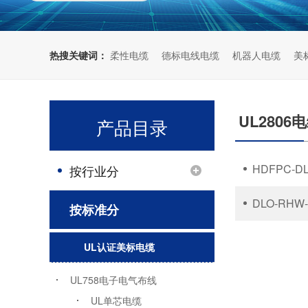
海洋石油化工行业
比特币矿机电缆
热搜关键词：
柔性电缆
德标电线电缆
机器人电缆
美
UL2806
产品目录
HDFPC-
按行业分
DLO-RH
按标准分
UL认证美标电缆
UL758电子电气布线
UL单芯电缆