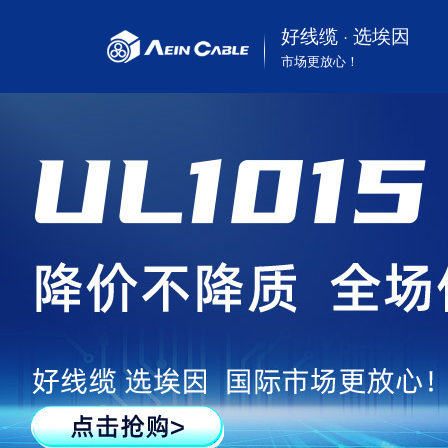
好线缆 · 选埃因
市场更放心！
按标准分
可再生资源
企业动态
企业介绍
按行业分
工业自动化
常见问答
专利认证
按
通
视
荣
UL认证美标电缆
工业及自动化机械行业
CSA认证电缆
起重重工、港口机械行
VDE认证电缆
业
CE认证欧标电缆
煤矿及矿山机械行业
TUV认证德标电缆
基建和建筑电缆
SAA认证澳标电缆
可再生能源行业
EAC认证俄罗斯电缆
舞台灯光照明行业
CPR认证电缆
汽车、新能源汽车行业
CB认证电缆
潜水和油泵行业
PSE认证日标电缆
仪器仪表
铁路轨道交通机车行业