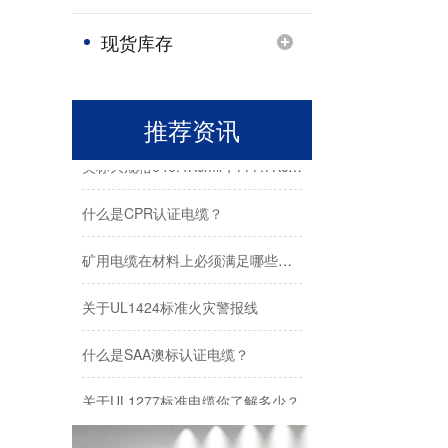
BS 6387标准LPCB认证电缆｜火灾生命线，工程安全首选
现货库存
【埃因快乐团，沟通无上限...】上海埃因电缆安吉团建纪实：山水为证，热血同行！
关于 FPLP、FPL、FPLR美标消防火警线的应用
推荐资讯
美标大规格646.4Kcmil，777.7Kcmil等电力电缆应用
什么是CPR认证电缆？
矿用电缆在材料上必须满足哪些要求？
关于UL1424标准火灾警报线
什么是SAA澳标认证电缆？
关于UL1277标准电缆你了解多少？
关于UL44标准电缆