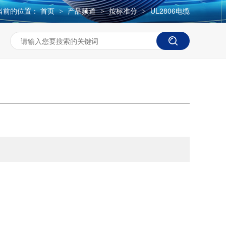
当前的位置：
首页
产品频道
按标准分
UL2806电缆
>
>
>