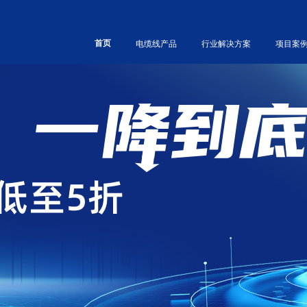
首页
电缆线产品
行业解决方案
项目案
类型分
讯工程
频专区
誉资质
按性能分
石油化工
企业风采
工业连接产品
工业水处理
CPE橡胶电缆
高温电缆
机器视觉组件
PU聚氨酯电缆
低烟无卤电缆
以太网电缆组件
PVC聚乙烯电缆
防火电缆
M8/M12组件
TPE电线电缆
CPR阻燃电缆
D-SUB组件
XLPE电缆线
耐寒防冻电缆
伺服组件
ETFE电线电缆
超软高柔性电缆
空调及照明线束
硅橡胶电缆
耐扭转电缆
其它组件