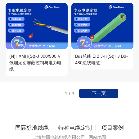
(N)HXMH(St)-J 300/500 V
Bus总线 EIB J-H(St)Hv Bd-
低烟无卤屏蔽控制与电力电
480总线电缆
缆
下一页
1
/
3
国际标准线缆
特种电缆定制
项目案例
上海埃因电线电缆有限公司
网站地图