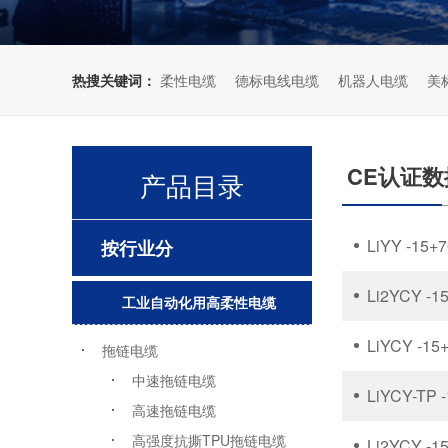
海洋石油化工行业
比特币矿机电缆
热搜关键词：
柔性电缆
德标电线电缆
机器人电缆
美
CE认证
产品目录
LiYY -1
按行业分
Li2YCY 
工业自动化用高柔性电缆
LiYCY -
拖链电缆
中速拖链电缆
LiYCY-T
高速拖链电缆
高强度抗撕TPU拖链电缆
Li2YCY 