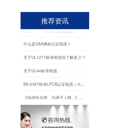
什么是CPR认证电缆？
矿用电缆在材料上必须满足哪些要求？
推荐资讯
关于UL1424标准火灾警报线
什么是SAA澳标认证电缆？
关于UL1277标准电缆你了解多少？
关于UL44标准电缆
BS 6387标准LPCB认证电缆｜火灾生命线，工程安全首选
【埃因快乐团，沟通无上限...】上海埃因电缆安吉团建纪实：山水为证，热血同行！
关于 FPLP、FPL、FPLR美标消防火警线的应用
咨询热线
美标大规格646.4Kcmil，777.7Kcmil等电力电缆应用