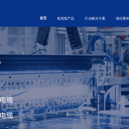
首页
电缆线产品
行业解决方案
项目案
类型分
讯工程
频专区
誉资质
按性能分
石油化工
企业风采
工业连接产品
工业水处理
CPE橡胶电缆
高温电缆
机器视觉组件
PU聚氨酯电缆
低烟无卤电缆
以太网电缆组件
PVC聚乙烯电缆
防火电缆
M8/M12组件
TPE电线电缆
CPR阻燃电缆
D-SUB组件
XLPE电缆线
耐寒防冻电缆
伺服组件
ETFE电线电缆
超软高柔性电缆
空调及照明线束
硅橡胶电缆
耐扭转电缆
其它组件