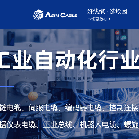
好线缆 · 选埃因
市场更放心！
按标准分
可再生资源
企业动态
企业介绍
按行业分
工业自动化
常见问答
专利认证
按
通
视
荣
UL认证美标电缆
工业及自动化机械行业
CSA认证电缆
起重重工、港口机械行
VDE认证电缆
业
CE认证欧标电缆
煤矿及矿山机械行业
TUV认证德标电缆
基建和建筑电缆
SAA认证澳标电缆
可再生能源行业
EAC认证俄罗斯电缆
舞台灯光照明行业
CPR认证电缆
汽车、新能源汽车行业
CB认证电缆
潜水和油泵行业
PSE认证日标电缆
仪器仪表
铁路轨道交通机车行业