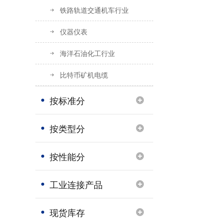
铁路轨道交通机车行业
仪器仪表
海洋石油化工行业
比特币矿机电缆
按标准分
关于UL44标准电缆
按类型分
BS 6387标准LPCB认证电缆｜火灾生命线，工程安全首选
【埃因快乐团，沟通无上限...】上海埃因电缆安吉团建纪实：山水为证，热血同行！
按性能分
关于 FPLP、FPL、FPLR美标消防火警线的应用
工业连接产品
美标大规格646.4Kcmil，777.7Kcmil等电力电缆应用
现货库存